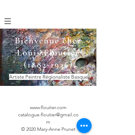
Bienvenue chez
Louis Floutier
(1882-1936)
Artiste Peintre Régionaliste Basque
www.floutier.com
catalogue.floutier@gmail.co
m
© 2020 Mary-Anne Prunet